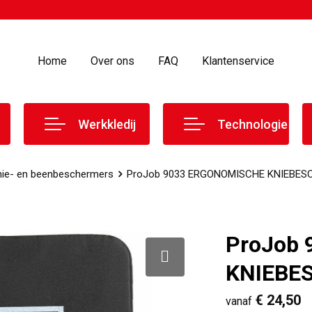
Home
Over ons
FAQ
Klantenservice
Werkkledij
Technologie
nie- en beenbeschermers
ProJob 9033 ERGONOMISCHE KNIEBE
ProJob
KNIEBE
€ 24,50
vanaf