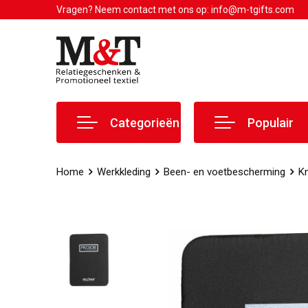
Vragen? Neem contact met ons op: info@m-tgifts.com
Categorieën
Populair
Home
Werkkleding
Been- en voetbescherming
K