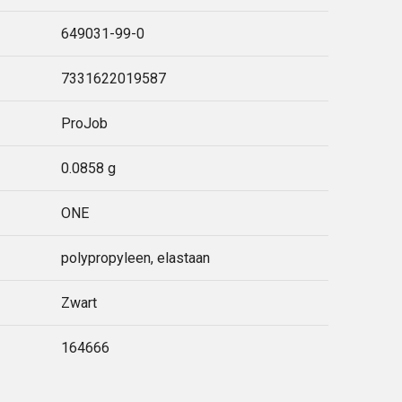
649031-99-0
7331622019587
ProJob
0.0858 g
ONE
polypropyleen, elastaan
Zwart
164666