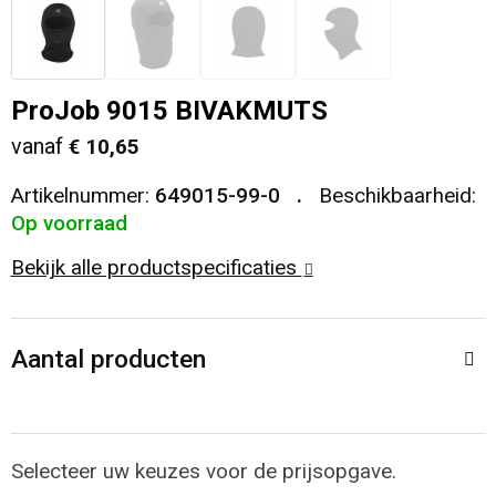
Veiligheid, Auto en Fiets
T-Shirts
Reistassen
Sleutelhangers en Lanyards
Sweaters
Collegetassen
ProJob 9015 BIVAKMUTS
vanaf
€ 10,65
Huis, Tuin en Keuken
Blazers
Rugzakken
Artikelnummer:
649015-99-0
Beschikbaarheid:
Vrije tijd en Strand
Schoudertassen
Op voorraad
Bekijk alle productspecificaties
Elektronica, Gadgets en USB
Papieren tassen
Persoonlijke verzorging
Koeltassen en Koelboxen
Aantal producten
Heuptassen
Koffers en Trolleys
Selecteer uw keuzes voor de prijsopgave.