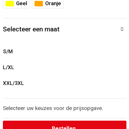
Toilettassen
Geel
Oranje
Katoenen draagtassen
Selecteer een maat
Jute tassen
Documententassen
S/M
Matrozentassen
L/XL
Promotietassen
XXL/3XL
Opvouwbare tassen
Selecteer uw keuzes voor de prijsopgave.
Sporttassen
Accessoires voor tassen
Bestellen