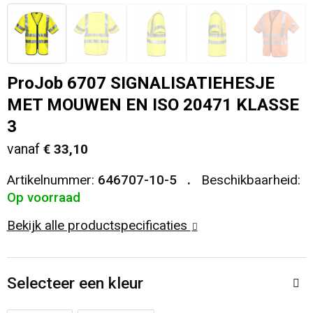
Veiligheid, Auto en Fiets
T-Shirts
Reistassen
Sleutelhangers en Lanyards
Sweaters
Collegetassen
ProJob 6707 SIGNALISATIEHESJE
Huis, Tuin en Keuken
Blazers
Rugzakken
MET MOUWEN EN ISO 20471 KLASSE
3
Vrije tijd en Strand
Schoudertassen
vanaf
€ 33,10
Elektronica, Gadgets en USB
Papieren tassen
Artikelnummer:
646707-10-5
Beschikbaarheid:
Op voorraad
Persoonlijke verzorging
Koeltassen en Koelboxen
Bekijk alle productspecificaties
Heuptassen
Selecteer een kleur
Koffers en Trolleys