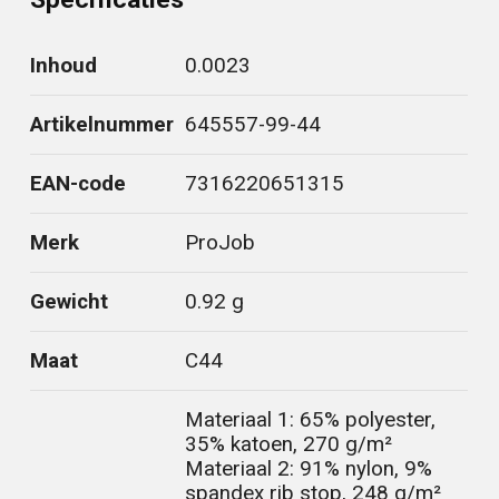
Inhoud
0.0023
Artikelnummer
645557-99-44
EAN-code
7316220651315
Merk
ProJob
Gewicht
0.92 g
Maat
C44
Materiaal 1: 65% polyester,
35% katoen, 270 g/m²
Materiaal 2: 91% nylon, 9%
spandex rib stop, 248 g/m²