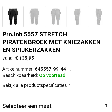
Veiligheid, Auto en Fiets
T-Shirts
Reistassen
Sleutelhangers en Lanyards
Sweaters
Collegetassen
ProJob 5557 STRETCH
Huis, Tuin en Keuken
Blazers
Rugzakken
PIRATENBROEK MET KNIEZAKKEN
Vrije tijd en Strand
Schoudertassen
EN SPIJKERZAKKEN
vanaf
€ 135,95
Elektronica, Gadgets en USB
Papieren tassen
Artikelnummer:
645557-99-44
Persoonlijke verzorging
Koeltassen en Koelboxen
Beschikbaarheid:
Op voorraad
Bekijk alle productspecificaties
Heuptassen
Koffers en Trolleys
Selecteer een maat