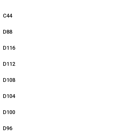
Toilettassen
C44
Katoenen draagtassen
D88
Jute tassen
D116
Documententassen
D112
Matrozentassen
D108
Promotietassen
Opvouwbare tassen
D104
Sporttassen
D100
Accessoires voor tassen
D96