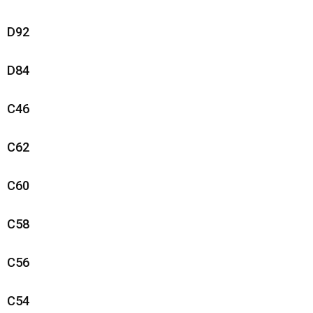
Strandtassen
D92
Laptop hoezen en tassen
D84
Goodiebags
C46
C62
C60
C58
C56
C54