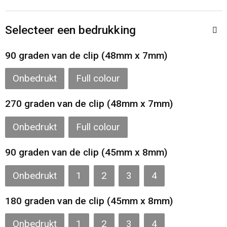
Toilettassen
Selecteer een bedrukking
Katoenen draagtassen
90 graden van de clip (48mm x 7mm)
Jute tassen
Onbedrukt
Full colour
Documententassen
270 graden van de clip (48mm x 7mm)
Matrozentassen
Onbedrukt
Full colour
Promotietassen
90 graden van de clip (45mm x 8mm)
Opvouwbare tassen
Onbedrukt
1
2
3
4
Sporttassen
180 graden van de clip (45mm x 8mm)
Accessoires voor tassen
Onbedrukt
1
2
3
4