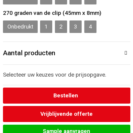
Strandtassen
270 graden van de clip (45mm x 8mm)
Onbedrukt
1
2
3
4
Laptop hoezen en tassen
Goodiebags
Aantal producten
Selecteer uw keuzes voor de prijsopgave.
Bestellen
Vrijblijvende offerte
Sample aanvragen