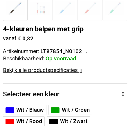
Veiligheid, Auto en Fiets
T-Shirts
Reistassen
Sleutelhangers en Lanyards
Sweaters
Collegetassen
4-kleuren balpen met grip
vanaf
€ 0,32
Huis, Tuin en Keuken
Blazers
Rugzakken
Artikelnummer:
LT87854_N0102
Vrije tijd en Strand
Schoudertassen
Beschikbaarheid:
Op voorraad
Bekijk alle productspecificaties
Elektronica, Gadgets en USB
Papieren tassen
Persoonlijke verzorging
Koeltassen en Koelboxen
Selecteer een kleur
Heuptassen
Wit / Blauw
Wit / Groen
Koffers en Trolleys
Wit / Rood
Wit / Zwart