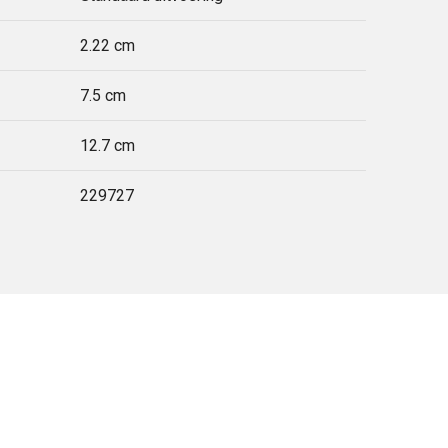
2.22 cm
7.5 cm
12.7 cm
229727