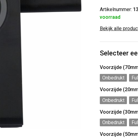
Artikelnummer:
1
voorraad
Bekijk alle produ
Selecteer ee
Voorzijde (70m
Onbedrukt
Ful
Voorzijde (20m
Onbedrukt
Ful
Voorzijde (30m
Onbedrukt
Ful
Voorzijde (50m