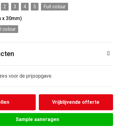
2
3
4
5
Full colour
m x 30mm)
l colour
ucten
zes voor de prijsopgave.
llen
Vrijblijvende offerte
Sample aanvragen