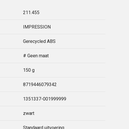
211.455
IMPRESSION
Gerecycled ABS
# Geen maat
150 g
8719446079342
1351337-001999999
zwart
Standaard uitvoering