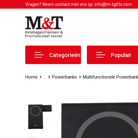
Vragen? Neem contact met ons op: info@m-tgifts.com
Categorieën
Populair
Home
...
Powerbanks
Multifunctionele Powerban