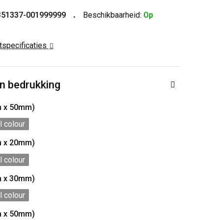
351337-001999999
Beschikbaarheid:
Op
ctspecificaties
n bedrukking
m x 50mm)
l colour
m x 20mm)
l colour
m x 30mm)
l colour
m x 50mm)