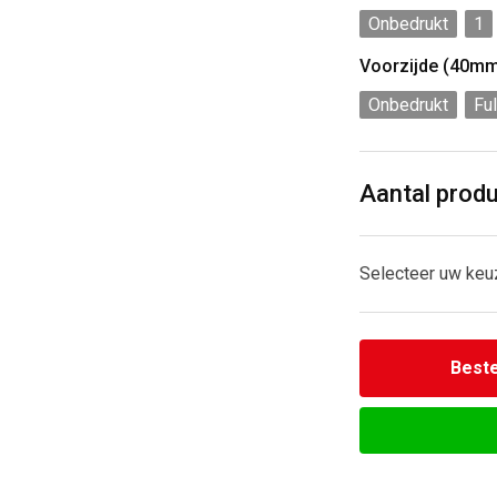
Onbedrukt
1
Voorzijde (40m
Onbedrukt
Ful
Aantal prod
Selecteer uw keu
Beste