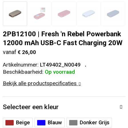
Veiligheid, Auto en Fiets
T-Shirts
Reistassen
Sleutelhangers en Lanyards
Sweaters
Collegetassen
2PB12100 | Fresh 'n Rebel Powerbank
Huis, Tuin en Keuken
Blazers
Rugzakken
12000 mAh USB-C Fast Charging 20W
vanaf
€ 26,00
Vrije tijd en Strand
Schoudertassen
Artikelnummer:
LT49402_N0049
Elektronica, Gadgets en USB
Papieren tassen
Beschikbaarheid:
Op voorraad
Bekijk alle productspecificaties
Persoonlijke verzorging
Koeltassen en Koelboxen
Heuptassen
Selecteer een kleur
Koffers en Trolleys
Beige
Blauw
Donker Grijs