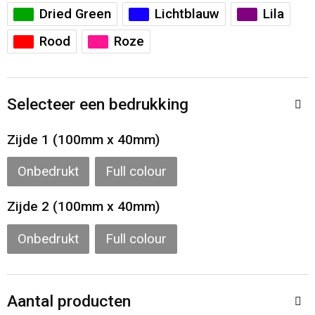
Toilettassen
Dried Green
Lichtblauw
Lila
Rood
Roze
Katoenen draagtassen
Jute tassen
Selecteer een bedrukking
Documententassen
Zijde 1 (100mm x 40mm)
Matrozentassen
Onbedrukt
Full colour
Promotietassen
Zijde 2 (100mm x 40mm)
Opvouwbare tassen
Onbedrukt
Full colour
Sporttassen
Aantal producten
Accessoires voor tassen