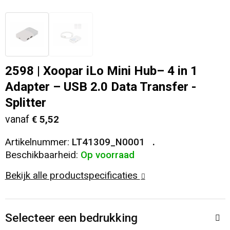
Veiligheid, Auto en Fiets
T-Shirts
Reistassen
Sleutelhangers en Lanyards
Sweaters
Collegetassen
2598 | Xoopar iLo Mini Hub– 4 in 1
Huis, Tuin en Keuken
Blazers
Rugzakken
Adapter – USB 2.0 Data Transfer -
Vrije tijd en Strand
Schoudertassen
Splitter
vanaf
€ 5,52
Elektronica, Gadgets en USB
Papieren tassen
Artikelnummer:
LT41309_N0001
Persoonlijke verzorging
Koeltassen en Koelboxen
Beschikbaarheid:
Op voorraad
Bekijk alle productspecificaties
Heuptassen
Koffers en Trolleys
Selecteer een bedrukking