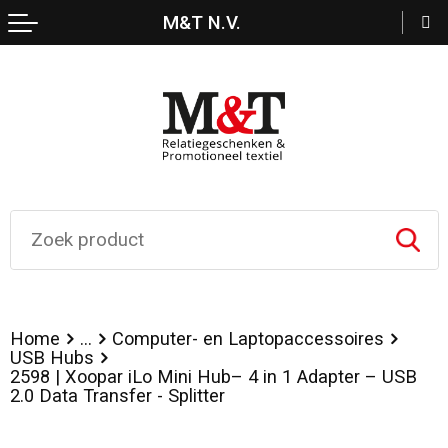
M&T N.V.
Terug
Terug
Terug
Terug
Terug
Schrijfwaren
ECO Relatiegeschenken
Kledingaccessoires
Zwemkleding
Crossbody tassen
Feestartikelen
Overhemden
Sportkleding
Lunchtassen
Kerst
Broeken en Rokken
Kleding sets
Opbergtassen
Levensmiddelen
Bodywarmers
Trainingspakken
Boodschappentassen
Paraplu's
Peuters en Baby's
Handschoenen en Sjaals
Fietstassen
Home
...
Computer- en Laptopaccessoires
Reisbenodigdheden
Gilets
Bodywarmers
Draagtassen
USB Hubs
2598 | Xoopar iLo Mini Hub– 4 in 1 Adapter – USB
2.0 Data Transfer - Splitter
Lampen en Gereedschap
Ondergoed, Sokken en Nachtkleding
T-Shirts
Bowlingtassen