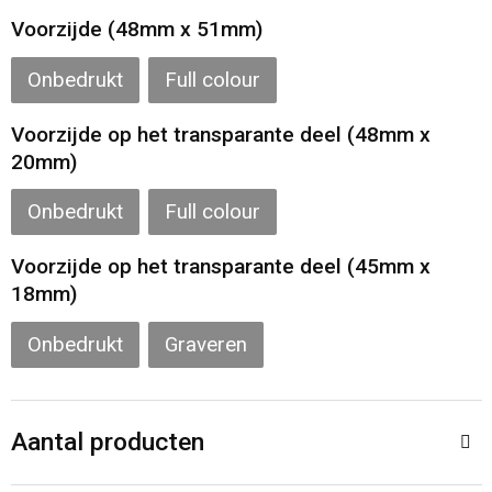
Toilettassen
Voorzijde (48mm x 51mm)
Katoenen draagtassen
Onbedrukt
Full colour
Jute tassen
Voorzijde op het transparante deel (48mm x
20mm)
Documententassen
Onbedrukt
Full colour
Matrozentassen
Voorzijde op het transparante deel (45mm x
18mm)
Promotietassen
Onbedrukt
Graveren
Opvouwbare tassen
Sporttassen
Aantal producten
Accessoires voor tassen