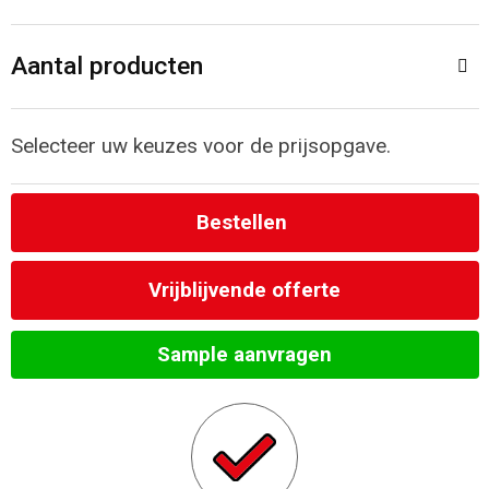
Toilettassen
Aantal producten
Katoenen draagtassen
Jute tassen
Selecteer uw keuzes voor de prijsopgave.
Documententassen
Bestellen
Matrozentassen
Vrijblijvende offerte
Promotietassen
Sample aanvragen
Opvouwbare tassen
Sporttassen
Accessoires voor tassen