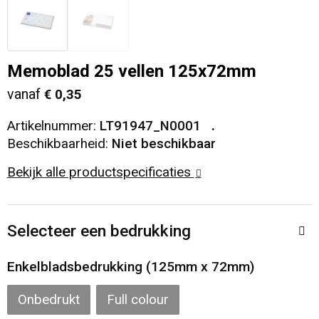
Veiligheid, Auto en Fiets
T-Shirts
Reistassen
Sleutelhangers en Lanyards
Sweaters
Collegetassen
Memoblad 25 vellen 125x72mm
vanaf
€ 0,35
Huis, Tuin en Keuken
Blazers
Rugzakken
Artikelnummer:
LT91947_N0001
Vrije tijd en Strand
Schoudertassen
Beschikbaarheid:
Niet beschikbaar
Bekijk alle productspecificaties
Elektronica, Gadgets en USB
Papieren tassen
Persoonlijke verzorging
Koeltassen en Koelboxen
Selecteer een bedrukking
Heuptassen
Enkelbladsbedrukking (125mm x 72mm)
Koffers en Trolleys
Onbedrukt
Full colour