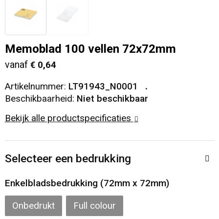
Veiligheid, Auto en Fiets
T-Shirts
Reistassen
Sleutelhangers en Lanyards
Sweaters
Collegetassen
Memoblad 100 vellen 72x72mm
vanaf
€ 0,64
Huis, Tuin en Keuken
Blazers
Rugzakken
Artikelnummer:
LT91943_N0001
Vrije tijd en Strand
Schoudertassen
Beschikbaarheid:
Niet beschikbaar
Bekijk alle productspecificaties
Elektronica, Gadgets en USB
Papieren tassen
Persoonlijke verzorging
Koeltassen en Koelboxen
Selecteer een bedrukking
Heuptassen
Enkelbladsbedrukking (72mm x 72mm)
Koffers en Trolleys
Onbedrukt
Full colour