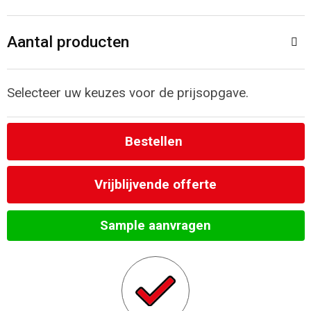
Toilettassen
Aantal producten
Katoenen draagtassen
Jute tassen
Selecteer uw keuzes voor de prijsopgave.
Documententassen
Bestellen
Matrozentassen
Vrijblijvende offerte
Promotietassen
Sample aanvragen
Opvouwbare tassen
Sporttassen
Accessoires voor tassen